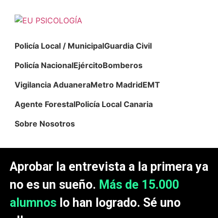
Policía Local / Municipal
Guardia Civil
Policía Nacional
Ejército
Bomberos
Vigilancia Aduanera
Metro Madrid
EMT
Agente Forestal
Policía Local Canaria
Sobre Nosotros
Aprobar la entrevista a la primera ya
no es un sueño.
Más de 15.000
alumnos
lo han logrado. Sé uno