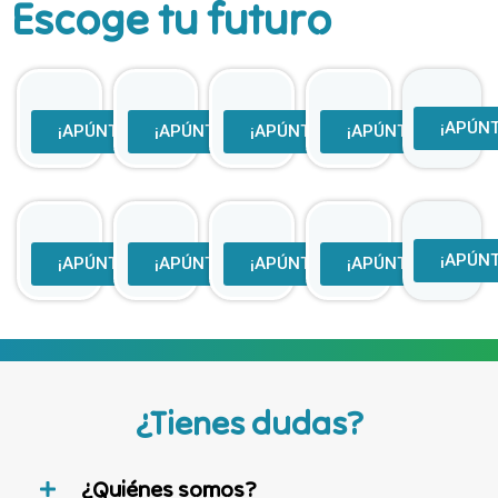
Escoge tu futuro
¡APÚN
¡APÚNTAME!
¡APÚNTAME!
¡APÚNTAME!
¡APÚNTAME!
¡APÚN
¡APÚNTAME!
¡APÚNTAME!
¡APÚNTAME!
¡APÚNTAME!
¿Tienes dudas?
¿Quiénes somos?