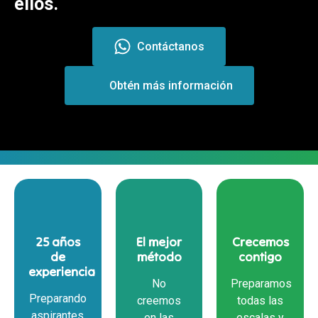
ellos.
Contáctanos
Obtén más información
25 años
El mejor
Crecemos
de
método
contigo
experiencia
No
Preparamos
Preparando
creemos
todas las
aspirantes
en las
escalas y