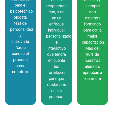
para el
respuestas
siempre
psicotécnico,
tipo, sino
nos
biodata,
en un
estamos
test de
enfoque
formando
personalidad
individual,
para dar la
y
personalizado
mejor
entrevista.
e
capacitación.
Nadie
interactivo
Más del
conoce el
que tendrá
90% de
proceso
en cuenta
nuestros
como
tus
alumnos
nosotros.
fortalezas
aprueban a
para que
la primera.
destaques
en las
pruebas.