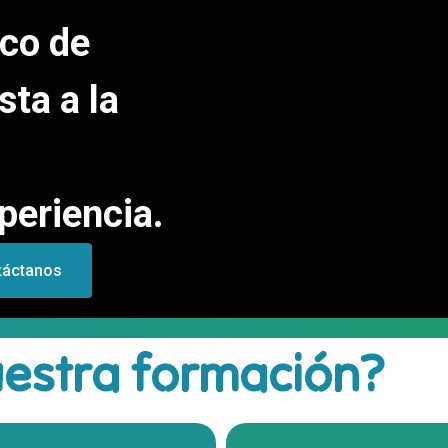
ico de
sta a la
periencia.
táctanos
uestra formación?